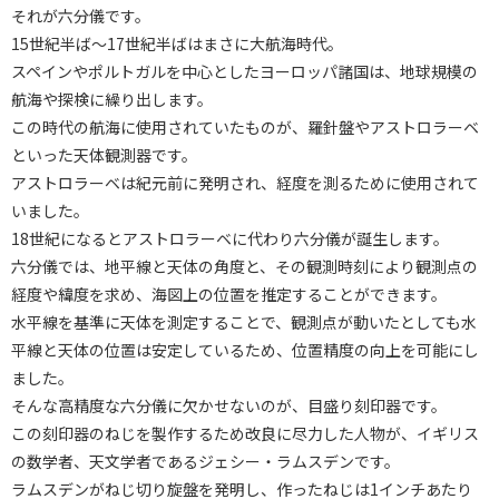
それが六分儀です。
15世紀半ば～17世紀半ばはまさに大航海時代。
スペインやポルトガルを中心としたヨーロッパ諸国は、地球規模の
航海や探検に繰り出します。
この時代の航海に使用されていたものが、羅針盤やアストロラーベ
といった天体観測器です。
アストロラーベは紀元前に発明され、経度を測るために使用されて
いました。
18世紀になるとアストロラーベに代わり六分儀が誕生します。
六分儀では、地平線と天体の角度と、その観測時刻により観測点の
経度や緯度を求め、海図上の位置を推定することができます。
水平線を基準に天体を測定することで、観測点が動いたとしても水
平線と天体の位置は安定しているため、位置精度の向上を可能にし
ました。
そんな高精度な六分儀に欠かせないのが、目盛り刻印器です。
この刻印器のねじを製作するため改良に尽力した人物が、イギリス
の数学者、天文学者であるジェシー・ラムスデンです。
ラムスデンがねじ切り旋盤を発明し、作ったねじは1インチあたり