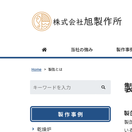
当社の強み
製作事
Home
>
製缶とは
製
製 作 事 例
製
乾燥炉
い