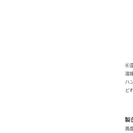
⑥
溶
ハ
ど
製
高