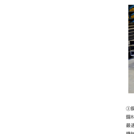
③
鋼
最
機