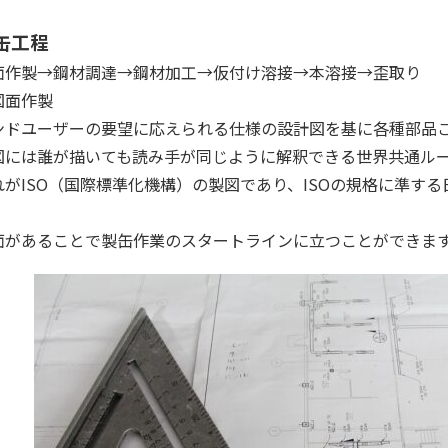
缶工程
面作製→鋼材調達→鋼材加工→仮付け溶接→本溶接→歪取り
図面作製
ンドユーザーの要望に応えられる仕様の設計図を基に各種部品
図には誰が描いても読み手が同じように解釈できる世界共通ル
れがISO（国際標準化機構）の製図であり、ISOの規格に準する
。
面があることで製缶作業のスタートラインに立つことができま