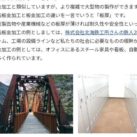
金加工と類似していますが、より複雑で大型物の製作ができま
缶板金加工と板金加工の違いを一言でいうと「板厚」です。
型製缶物や産業機械などの板厚が薄ければ耐久性や安全性とい
缶板金加工の例としましては、
株式会社北海鉄工所さんの鉄人2
ーム、工場の設備ラインなど私たちの社会に必要なものの根幹
金加工の例としては、オフィスにあるスチール家具や看板、自
多く作られています。