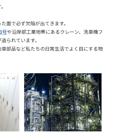
す。
った面で必ず欠陥が出てきます。
8号
や沿岸部工業地帯にあるクレーン、洗車機フ
が造られています。
動車部品など私たちの日常生活でよく目にする物