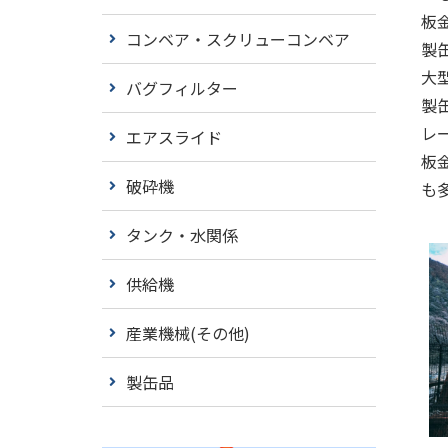
板
コンベア・スクリューコンベア
製
大
バグフィルター
製
レ
エアスライド
板
破砕機
も
タンク・水関係
供給機
産業機械(その他)
製缶品