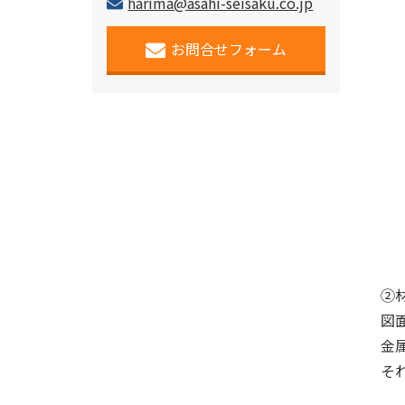
harima@asahi-seisaku.co.jp
お問合せフォーム
②
図
金
そ