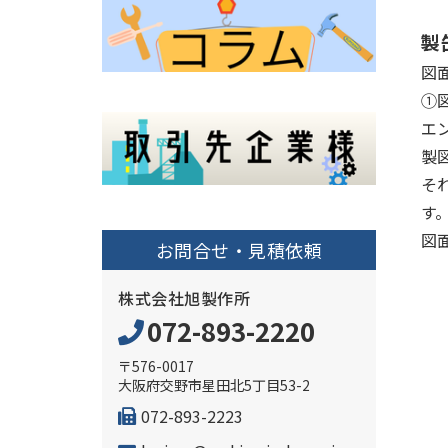
製
図
①
エ
製
そ
す
図
お問合せ・見積依頼
株式会社旭製作所
072-893-2220
〒576-0017
大阪府交野市星田北5丁目53-2
072-893-2223