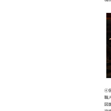
④
職
図