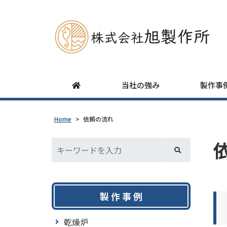
当社の強み
製作事
Home
>
依頼の流れ
製 作 事 例
乾燥炉