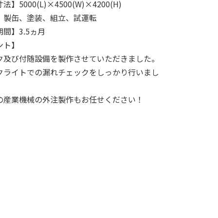
】5000(L)×4500(W)×4200(H)
】製缶、塗装、組立、試運転
間】3.5ヵ月
ント】
ク及び付随設備を製作させていただきました。
クライトでの漏れチェックをしっかり行いまし
の産業機械の外注製作もお任せください！