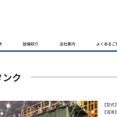
例
設備紹介
会社案内
よくあるご
タンク
【型式
【溶液