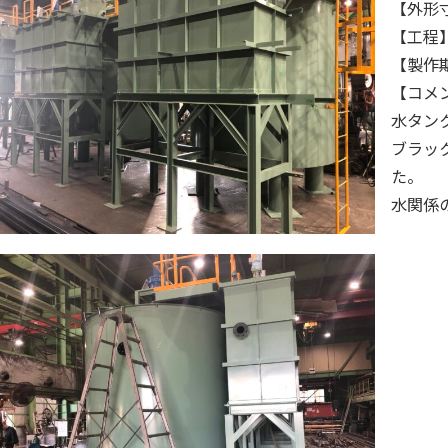
【外形寸法
【工程
【製作期
【コメ
水タン
ブラッ
た。
水関係