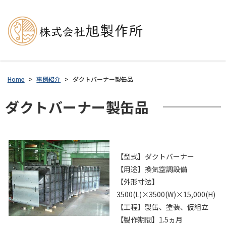
Home
>
事例紹介
>
ダクトバーナー製缶品
ダクトバーナー製缶品
【型式】ダクトバーナー
【用途】換気空調設備
【外形寸法】
3500(L)×3500(W)×15,000(H)
【工程】製缶、塗装、仮組立
【製作期間】1.5ヵ月